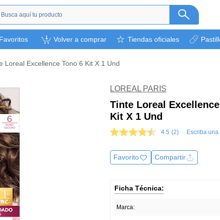
s
Favoritos
Volver a comprar
Tiendas oficiales
Pastil
ética
camentos
te Loreal Excellence Tono 6 Kit X 1 Und
a
l bebé
LOREAL PARIS
rsonal
Tinte Loreal Excellenc
Kit X 1 Und
bebidas
s y otros.
4.5
(2)
Escriba una
4.5
de
ión deportiva
5
Favorito
Compartir
estrellas,
valor
medio
de
Ficha Técnica:
valoración.
Read
2
Marca:
Reviews.