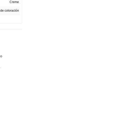
Creme
t de coloración
231 gr
1
ipo de cabello
México
13607-04CO
ro
Caja
a
6,985 cm
8,89 cm
16,51 cm