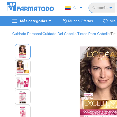
Col
Categorías
Toda
Más categorías
Mundo Ofertas
Mis 
Dermocosm
Salud y medi
Cuidado Personal
Cuidado Del Cabello
Tintes Para Cabello
Tin
/
/
/
Bellez
Cuidado de
Cuidado pe
Alimentos y 
Hogar, mascota
Bienestar y nutric