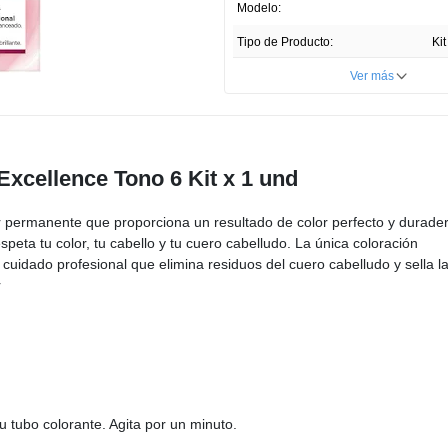
Enlace
Modelo:
en
la
Tipo de Producto:
Ki
misma
página.
Cantidad:
Ver más
Unidades por paquete:
Tipo de Piel:
Todo t
 Excellence Tono 6 Kit x 1 und
País de Producción:
Registro Invima:
NSOC
ar permanente que proporciona un resultado de color perfecto y durade
peta tu color, tu cabello y tu cuero cabelludo. La única coloración
Presentación del Producto:
cuidado profesional que elimina residuos del cuero cabelludo y sella l
Profundidad ITEM:
r
Ancho ITEM:
Altura ITEM
 tubo colorante. Agita por un minuto.