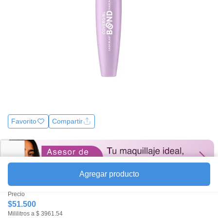
la
misma
página.
Favorito
Compartir
Agregar producto
Precio
$51.500
Mililitros a $ 3961.54