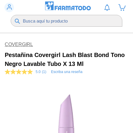
COVERGIRL
Pestañina Covergirl Lash Blast Bond Tono
Negro Lavable Tubo X 13 Ml
5.0
(1)
Escriba una reseña
5.0
de
5
estrellas,
valor
medio
de
valoración.
Read
a
Review.
Enlace
en