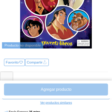
Producto no disponible
Favorito
Compartir
Precio
$22.500
$75.000
Agregar producto
Unidades a $ 22500.00
Avísame cuando esté disponible
Ver productos similares
Envío Express
35 mins