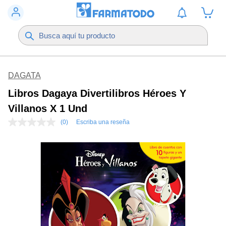
DAGATA
Libros Dagaya Divertilibros Héroes Y
Villanos X 1 Und
(0)
Escriba una reseña
Sin
puntuación
Enlace
en
la
misma
página.