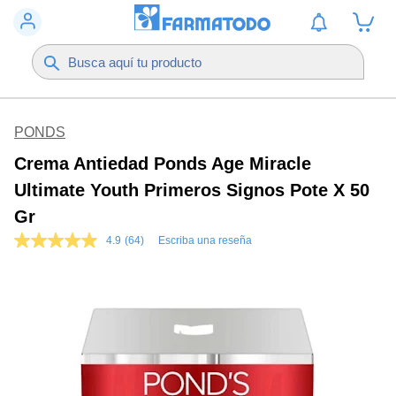
PONDS
Crema Antiedad Ponds Age Miracle
Ultimate Youth Primeros Signos Pote X 50
Gr
4.9
(64)
Escriba una reseña
4.9
de
5
estrellas,
valor
medio
de
valoración.
Read
64
Reviews.