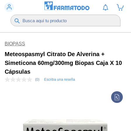
BIOPASS
Meteospasmyl Citrato De Alverina +
Simeticona 60mg/300mg Biopas Caja X 10
Cápsulas
(0)
Escriba una reseña
Sin
puntuación
Enlace
en
la
misma
página.