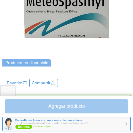
Producto no disponible
Favorito
Compartir
Pastillero
Agregar producto
Recordar tomar medicamento
Consulta en línea con un asesor farmacéutico
Ej: ¿Este medicamento lo puedo tomar embarazada?
En línea
L-S 10 am a 7 pm