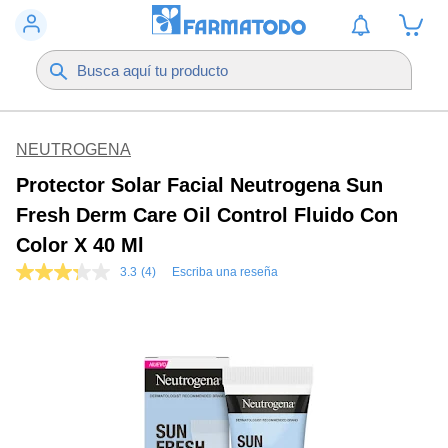
NEUTROGENA
Protector Solar Facial Neutrogena Sun
Fresh Derm Care Oil Control Fluido Con
Color X 40 Ml
3.3
(4)
Escriba una reseña
3.3
de
5
estrellas,
valor
medio
de
valoración.
Read
4
Reviews.