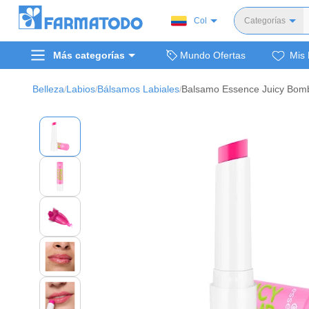
Col
Categorías
Toda
Más categorías
Mundo Ofertas
Mis 
Dermocosm
Salud y medi
Belleza
Labios
Bálsamos Labiales
/
/
/
Bellez
Cuidado de
Cuidado pe
Alimentos y 
Hogar, mascota
Bienestar y nutric