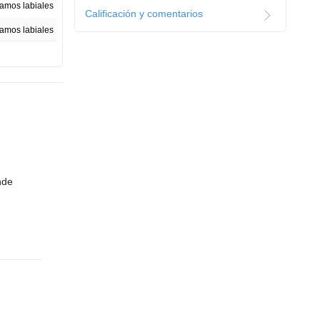
amos labiales
Calificación y comentarios
amos labiales
2.5 G
1
do tipo de piel
Alemania
33660-24CO
Botella
nde
18 CM
18 CM
80 CM