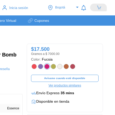
Bogotá
Inicia sesión
lero Virtual
Cupones
$17.500
y Bomb
Gramos a $ 7000.00
Color:
Fucsia
 reseña
Avísame cuando esté disponible
Ver productos similares
Envío Express
35 mins
Disponible en tienda
Essence