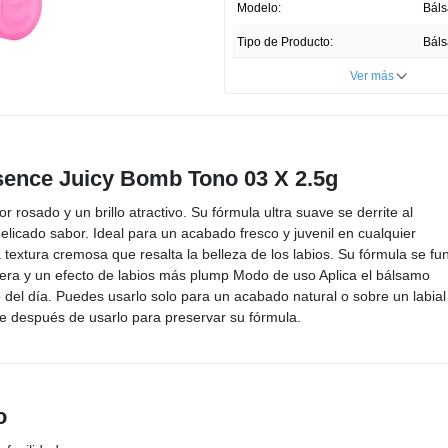
Enlace
Modelo:
Báls
en
la
Tipo de Producto:
Báls
misma
página.
Cantidad:
Ver más
Unidades por paquete:
Tipo de Piel:
To
sence Juicy Bomb Tono 03 X 2.5g
País de Producción:
 rosado y un brillo atractivo. Su fórmula ultra suave se derrite al
Registro Invima:
NSOC
elicado sabor. Ideal para un acabado fresco y juvenil en cualquier
Presentación del Producto:
extura cremosa que resalta la belleza de los labios. Su fórmula se fu
dera y un efecto de labios más plump Modo de uso Aplica el bálsamo
Profundidad ITEM:
del día. Puedes usarlo solo para un acabado natural o sobre un labial
Ancho ITEM:
nvase después de usarlo para preservar su fórmula.
Altura ITEM
o