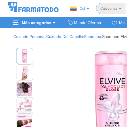
Col
Categorías
Toda
Más categorías
Mundo Ofertas
Mis 
Dermocosm
Salud y medi
Cuidado Personal
Cuidado Del Cabello
Shampoo
Shampoo Elviv
/
/
/
Bellez
Cuidado de
Cuidado pe
Alimentos y 
Hogar, mascota
Bienestar y nutric