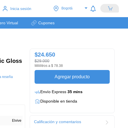
Bogotá
Inicia sesión
lero Virtual
Cupones
$24.650
ic Gloss
$29.000
Mililitros a $ 78.38
Agregar producto
a reseña
Envío Express
35 mins
Disponible en tienda
Elvive
Calificación y comentarios