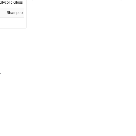
Glycolic Gloss
Shampoo
370 ml
1
México
27358-23CO
Frasco
y
4.2 cm
8.1 cm
20.4 cm