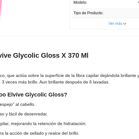
Enlace
Modelo:
en
la
Tipo de Producto:
misma
página.
Cantidad:
Ver más
Unidades por paquete:
País de Producción:
ive Glycolic Gloss X 370 Ml
Registro Invima:
NSOC
Presentación del Producto:
, que actúa sobre la superficie de la fibra capilar dejándola brillante 
Profundidad ITEM:
 3 veces más brillo. Aun brillante después de 6 lavadas.
Ancho ITEM:
oo Elvive Glycolic Gloss?
Altura ITEM
espejo" al cabello.
o y fácil de desenredar.
pilar, mejorando la retención de hidratación.
a la acción de sellado y realce del brillo.