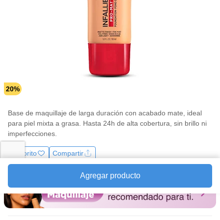
la
misma
página.
20%
Base de maquillaje de larga duración con acabado mate, ideal
para piel mixta a grasa. Hasta 24h de alta cobertura, sin brillo ni
imperfecciones.
Favorito
Compartir
Agregar producto