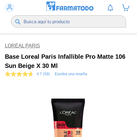
LORÉAL PARIS
Base Loreal Paris Infallible Pro Matte 106
Sun Beige X 30 Ml
4.7
(59)
Escriba una reseña
4.7
de
5
estrellas,
valor
medio
de
valoración.
Read
59
Reviews.
Enlace
en