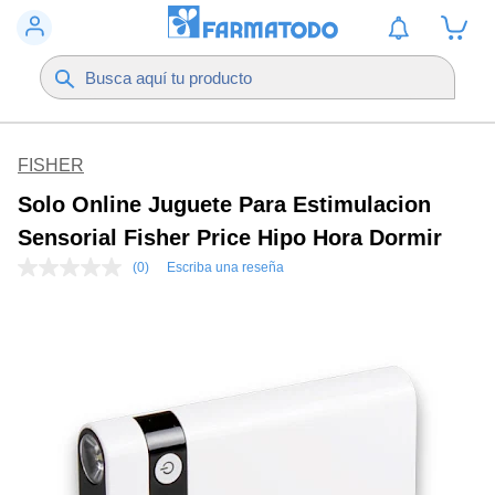
FISHER
Solo Online Juguete Para Estimulacion
Sensorial Fisher Price Hipo Hora Dormir
(0)
Escriba una reseña
Sin
puntuación
Enlace
en
la
misma
página.