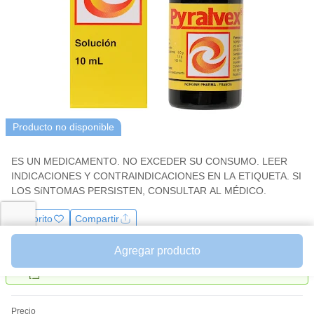
la
misma
página.
Producto no disponible
ES UN MEDICAMENTO. NO EXCEDER SU CONSUMO. LEER
INDICACIONES Y CONTRAINDICACIONES EN LA ETIQUETA. SI
LOS SíNTOMAS PERSISTEN, CONSULTAR AL MÉDICO.
Favorito
Compartir
Agregar producto
Pastillero
Recordar tomar medicamento
Precio