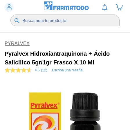
PYRALVEX
Pyralvex Hidroxiantraquinona + Ácido
Salicilico 5gr/1gr Frasco X 10 Ml
4.6
(12)
Escriba una reseña
4.6
de
5
estrellas,
valor
medio
de
valoración.
Read
12
Reviews.
Enlace
en