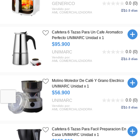
GENERICO
0.0
(0)
0.0
Vendido por:
de
1-3 días
AML COMERCIALIZADORA
5
estrellas.
Cafetera 6 Tazas Para Un Cafe Aromatico
Perfecto UNIMARC Unidad x 1
$95.900
UNIMARC
0.0
(0)
0.0
Vendido por:
de
1-3 días
AML COMERCIALIZADORA
5
estrellas.
Molino Moledor De Café Y Grano Electrico
UNIMARC Unidad x 1
$56.900
UNIMARC
0.0
(0)
0.0
Vendido por:
de
1-3 días
AML COMERCIALIZADORA
5
estrellas.
Cafetera 6 Tazas Para Facil Preparacion En
Casa UNIMARC Unidad x 1