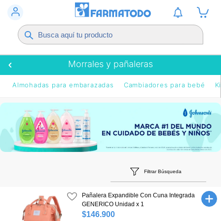
Morrales y pañaleras
Almohadas para embarazadas
Cambiadores para bebé
K
Filtrar Búsqueda
Pañalera Expandible Con Cuna Integrada
GENERICO Unidad x 1
$146.900