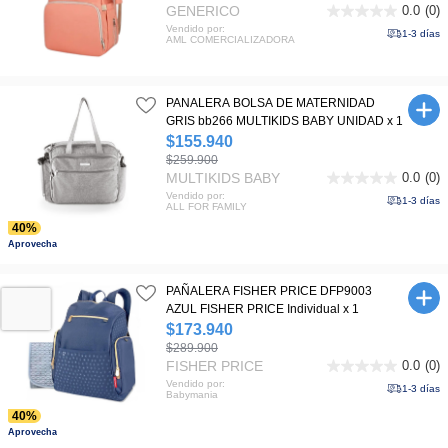
GENERICO
0.0
(0)
0.0
Vendido por:
de
1-3 días
AML COMERCIALIZADORA
5
estrellas.
PANALERA BOLSA DE MATERNIDAD
GRIS bb266 MULTIKIDS BABY UNIDAD x 1
$155.940
$259.900
MULTIKIDS BABY
0.0
(0)
0.0
Vendido por:
de
1-3 días
ALL FOR FAMILY
5
40%
estrellas.
Aprovecha
PAÑALERA FISHER PRICE DFP9003
AZUL FISHER PRICE Individual x 1
$173.940
$289.900
FISHER PRICE
0.0
(0)
0.0
Vendido por:
de
1-3 días
Babymania
5
40%
estrellas.
Aprovecha