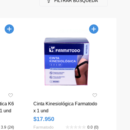
FILTRAR BÚSQUEDA
tica K6
Cinta Kinesiológica Farmatodo
 1 und
x 1 und
$17.950
Farmatodo
3.9
(24)
0.0
(0)
3.9
0.0