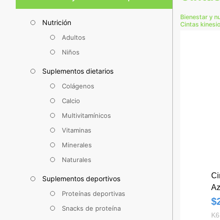
Bienestar y n
Nutrición
Cintas kinesi
Adultos
Niños
Suplementos dietarios
Colágenos
Calcio
Multivitamínicos
Vitaminas
Minerales
Naturales
Ci
Suplementos deportivos
Az
Proteínas deportivas
un
$
Snacks de proteína
K6