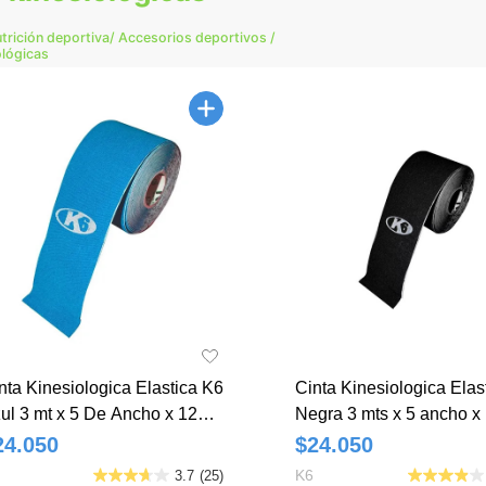
utrición deportiva
/ Accesorios deportivos
/
ológicas
nta Kinesiologica Elastica K6
Cinta Kinesiologica Elas
ul 3 mt x 5 De Ancho x 12
Negra 3 mts x 5 ancho x
d
24.050
$24.050
K6
3.7
(25)
3.7