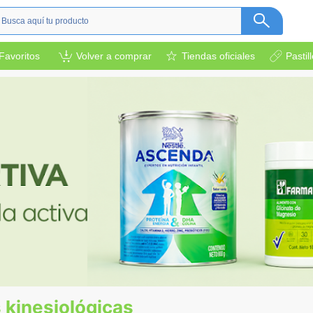
s
Favoritos
Volver a comprar
Tiendas oficiales
Pastil
ética
camentos
a
l bebé
rsonal
bebidas
s y otros.
ión deportiva
 kinesiológicas