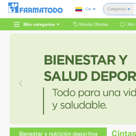
Col
Categorías
Toda
Más categorías
Mundo Ofertas
Mis 
Dermocosm
Salud y medi
Bellez
Cuidado de
Cuidado pe
Alimentos y 
Hogar, mascota
Bienestar y nutric
Cintas
Bienestar y nutrición deportiva