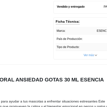
Vendido y entregado
P
Ficha Técnica:
Marca:
ESENC
País de Producción:
Tipo de Producto:
Unidades por paquete:
Ver más
 FLORAL ANSIEDAD GOTAS 30 ML ESENCIA
 para ayudar a tus mascotas a enfrentar situaciones estresantes Este
es que promueven la calma y el bienestar emocional en perros y gatos 