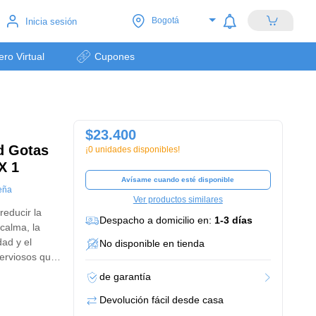
Bogotá
Inicia sesión
lero Virtual
Cupones
$23.400
d Gotas
¡0 unidades disponibles!
X 1
Avísame cuando esté disponible
eña
Ver productos similares
reducir la
Despacho a domicilio en:
1-3 días
 calma, la
dad y el
No disponible en tienda
nerviosos que
de garantía
Devolución fácil desde casa