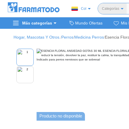
Col
Categorías
Toda
Más categorías
Mundo Ofertas
Mis 
Dermocosm
Salud y medi
Hogar, Mascotas Y Otros.
Perros
Medicina Perros
/
/
/
Bellez
Cuidado de
Cuidado pe
Alimentos y 
Hogar, mascota
Bienestar y nutric
Producto no disponible