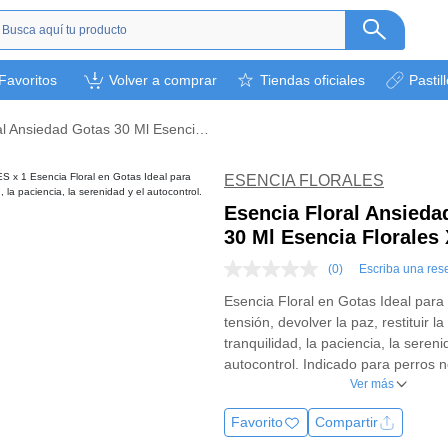
s
Favoritos
Volver a comprar
Tiendas oficiales
Pastil
ética
camentos
Esencia Floral Ansiedad Gotas 30 Ml Esencia Florales X 1
a
l bebé
ESENCIA FLORALES
rsonal
Esencia Floral Ansieda
30 Ml Esencia Florales 
bebidas
s y otros.
(0)
Escriba una res
Sin
puntuación
ión deportiva
Esencia Floral en Gotas Ideal para 
Enlace
tensión, devolver la paz, restituir la
en
la
tranquilidad, la paciencia, la sereni
misma
autocontrol. Indicado para perros 
página.
se sobresal
Ver más
Favorito
Compartir